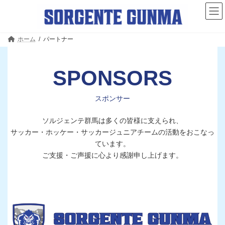
コ
ナ
ン
ビ
テ
ゲ
ン
ー
ツ
シ
ホーム
パートナー
へ
ョ
ス
ン
キ
に
SPONSORS
ッ
移
プ
動
スポンサー
ソルジェンテ群馬は多くの皆様に支えられ、
サッカー・ホッケー・サッカージュニアチームの活動をおこなっ
ています。
ご支援・ご声援に心より感謝申し上げます。