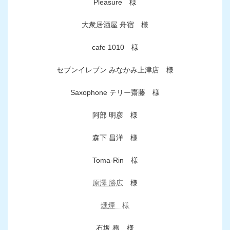
Pleasure 様
大衆居酒屋 舟宿 様
cafe 1010 様
セブンイレブン みなかみ上津店 様
Saxophone テリー齋藤 様
阿部 明彦 様
森下 昌洋 様
Toma-Rin 様
原澤 勝広
様
燻煙 様
石坂 務 様