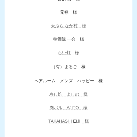
元禄 様
天ぷら なか村 様
整骨院 一会 様
らい灯
様
（有）まるご 様
ヘアルーム メンズ ハッピー 様
寿し処 よしの 様
肉バル AJITO 様
TAKAHASHI
EIJI
様