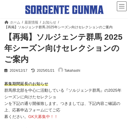
コ
ナ
ン
ビ
テ
ゲ
ン
ー
ツ
シ
ホーム
最新情報
お知らせ
【再掲】ソルジェンテ群馬 2025年シーズン向けセレクションのご案内
へ
ョ
ス
ン
【再掲】ソルジェンテ群馬 2025
キ
に
ッ
移
年シーズン向けセレクションの
プ
動
ご案内
最
2024/12/17
2025/01/21
Takahashi
終
更
新
募集期間延長のお知らせ
日
群馬県北部を中心に活動している『ソルジェンテ群馬』の2025年
時
シーズンに向けたセレクショ
:
ンを下記の通り開催致します。つきましては、下記内容ご確認の
上、応募申込フォームにてご応
募ください。
GK大募集中！！