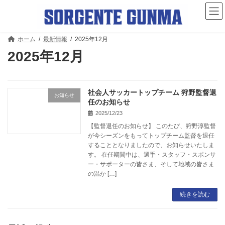
コ
ナ
ン
ビ
テ
ゲ
ン
ー
ツ
シ
ホーム
最新情報
2025年12月
へ
ョ
2025年12月
ス
ン
キ
に
ッ
移
プ
動
社会人サッカートップチーム 狩野監督退
お知らせ
任のお知らせ
2025/12/23
【監督退任のお知らせ】 このたび、狩野淳監督
が今シーズンをもってトップチーム監督を退任
することとなりましたので、お知らせいたしま
す。 在任期間中は、選手・スタッフ・スポンサ
ー・サポーターの皆さま、そして地域の皆さま
の温か […]
続きを読む