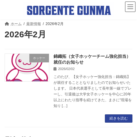
コ
ナ
ン
ビ
テ
ゲ
ン
ー
ツ
シ
ホーム
最新情報
2026年2月
へ
ョ
2026年2月
ス
ン
キ
に
ッ
移
プ
動
錦織拓（女子ホッケーチーム強化担当）
ホッケー
就任のお知らせ
2026/02/02
このたび、【女子ホッケー強化担当：錦織拓】
が就任することとなりましたのでお知らせいた
します。 日本代表選手として長年第一線でプレ
ーし、引退後は大学女子ホッケーを中心に20年
以上にわたり指導を続けてきた、まさに“現場を
知り […]
続きを読む