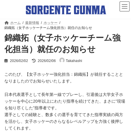
コ
ナ
ン
ビ
テ
ゲ
ン
ー
ツ
シ
ホーム
最新情報
ホッケー
錦織拓（女子ホッケーチーム強化担当）就任のお知らせ
へ
ョ
ス
ン
錦織拓（女子ホッケーチーム強
キ
に
ッ
移
化担当）就任のお知らせ
プ
動
最
2026/02/02
2026/02/06
Takahashi
終
更
新
このたび、【女子ホッケー強化担当：錦織拓】が就任することと
日
なりましたのでお知らせいたします。
時
:
日本代表選手として長年第一線でプレーし、引退後は大学女子ホ
ッケーを中心に20年以上にわたり指導を続けてきた、まさに“現場
を知り尽くした”指導者です。
選手としての経験と、数多くの選手を育ててきた指導実績の両方
を活かし、女子ホッケーのさらなるレベルアップを力強く後押し
してくれます。