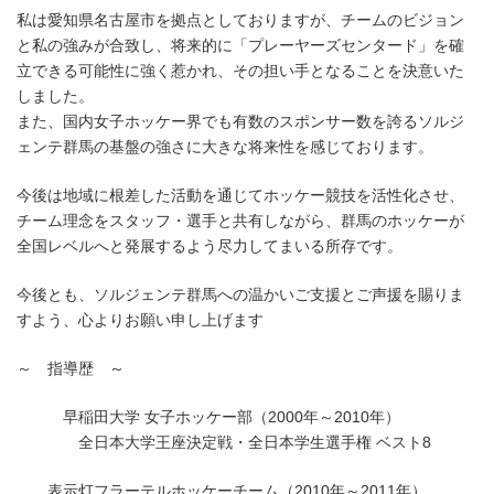
私は愛知県名古屋市を拠点としておりますが、チームのビジョン
と私の強みが合致し、将来的に「プレーヤーズセンタード」を確
立できる可能性に強く惹かれ、その担い手となることを決意いた
しました。
また、国内女子ホッケー界でも有数のスポンサー数を誇るソルジ
ェンテ群馬の基盤の強さに大きな将来性を感じております。
今後は地域に根差した活動を通じてホッケー競技を活性化させ、
チーム理念をスタッフ・選手と共有しながら、群馬のホッケーが
全国レベルへと発展するよう尽力してまいる所存です。
今後とも、ソルジェンテ群馬への温かいご支援とご声援を賜りま
すよう、心よりお願い申し上げます
～ 指導歴 ～
早稲田大学 女子ホッケー部（2000年～2010年）
全日本大学王座決定戦・全日本学生選手権 ベスト8
表示灯フラーテルホッケーチーム（2010年～2011年）