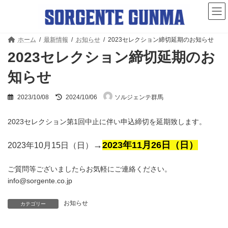
コ
ナ
ン
ビ
テ
ゲ
ン
ー
ツ
シ
ホーム
最新情報
お知らせ
2023セレクション締切延期のお知らせ
へ
ョ
2023セレクション締切延期のお
ス
ン
キ
に
知らせ
ッ
移
プ
動
最
2023/10/08
2024/10/06
ソルジェンテ群馬
終
更
新
2023セレクション第1回中止に伴い申込締切を延期致します。
日
時
→
2023年11月26日（日）
2023年10月15日（日）
:
ご質問等ございましたらお気軽にご連絡ください。
info@sorgente.co.jp
お知らせ
カテゴリー