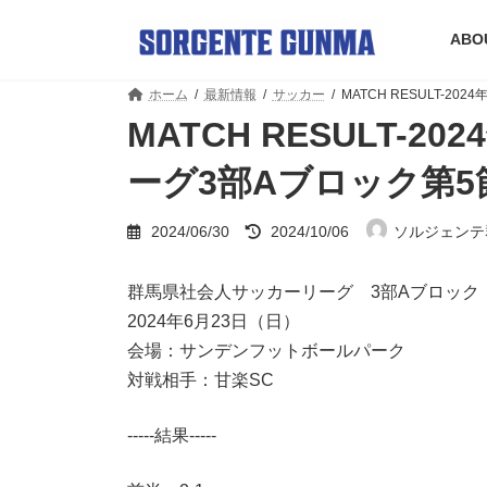
コ
ナ
ン
ビ
ABO
テ
ゲ
ン
ー
ホーム
最新情報
サッカー
MATCH RESULT-
ツ
シ
へ
ョ
MATCH RESULT-
ス
ン
キ
に
ーグ3部Aブロック第5
ッ
移
プ
動
最
2024/06/30
2024/10/06
ソルジェンテ
終
更
新
群馬県社会人サッカーリーグ 3部Aブロック
日
2024年6月23日（日）
時
:
会場：サンデンフットボールパーク
対戦相手：甘楽SC
-----結果-----