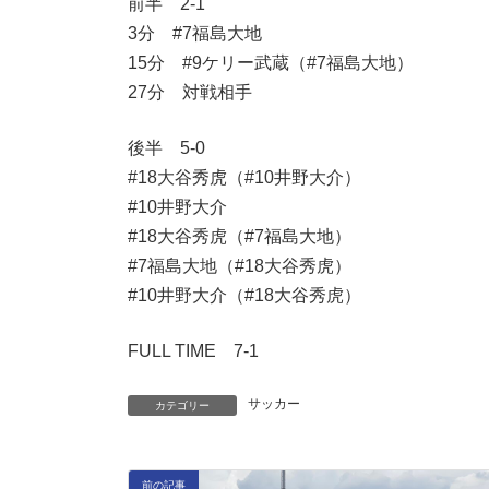
前半 2-1
3分 #7福島大地
15分 #9ケリー武蔵（#7福島大地）
27分 対戦相手
後半 5-0
#18大谷秀虎（#10井野大介）
#10井野大介
#18大谷秀虎（#7福島大地）
#7福島大地（#18大谷秀虎）
#10井野大介（#18大谷秀虎）
FULL TIME 7-1
サッカー
カテゴリー
前の記事