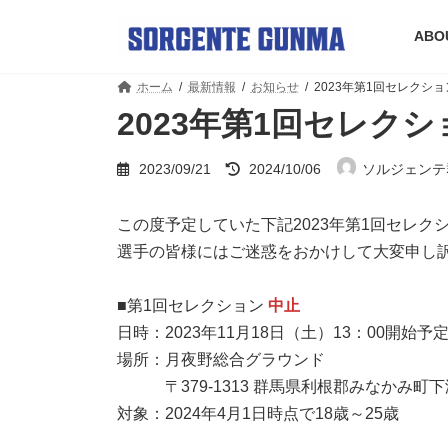
コ
ナ
ン
ビ
ABO
テ
ゲ
ン
ー
ホーム
最新情報
お知らせ
2023年第1回セレクシ
ツ
シ
へ
ョ
2023年第1回セレク
ス
ン
キ
に
最
2023/09/21
2024/10/06
ソルジェンテ
ッ
移
終
プ
動
更
新
この度予定していた下記2023年第1回セレ
日
選手の皆様にはご迷惑をおかけして大変申し
時
:
■第1回セレクション
中止
日時：2023年11月18日（土）13：00開始予
場所：月夜野総合グラウンド
〒379-1313 群馬県利根郡みなかみ町
対象：2024年4月1日時点で18歳～25歳